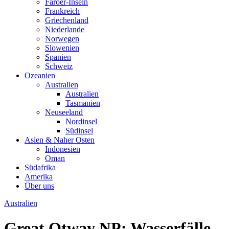
Färöer-Inseln
Frankreich
Griechenland
Niederlande
Norwegen
Slowenien
Spanien
Schweiz
Ozeanien
Australien
Australien
Tasmanien
Neuseeland
Nordinsel
Südinsel
Asien & Naher Osten
Indonesien
Oman
Südafrika
Amerika
Über uns
Australien
Great Otway NP: Wasserfälle