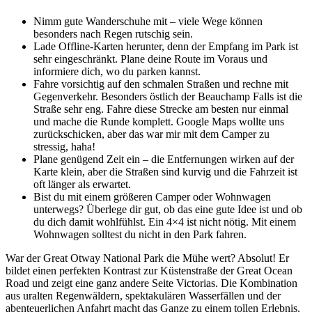
Nimm gute Wanderschuhe mit – viele Wege können
besonders nach Regen rutschig sein.
Lade Offline-Karten herunter, denn der Empfang im Park ist
sehr eingeschränkt. Plane deine Route im Voraus und
informiere dich, wo du parken kannst.
Fahre vorsichtig auf den schmalen Straßen und rechne mit
Gegenverkehr. Besonders östlich der Beauchamp Falls ist die
Straße sehr eng. Fahre diese Strecke am besten nur einmal
und mache die Runde komplett. Google Maps wollte uns
zurückschicken, aber das war mir mit dem Camper zu
stressig, haha!
Plane genügend Zeit ein – die Entfernungen wirken auf der
Karte klein, aber die Straßen sind kurvig und die Fahrzeit ist
oft länger als erwartet.
Bist du mit einem größeren Camper oder Wohnwagen
unterwegs? Überlege dir gut, ob das eine gute Idee ist und ob
du dich damit wohlfühlst. Ein 4×4 ist nicht nötig. Mit einem
Wohnwagen solltest du nicht in den Park fahren.
War der Great Otway National Park die Mühe wert? Absolut! Er
bildet einen perfekten Kontrast zur Küstenstraße der Great Ocean
Road und zeigt eine ganz andere Seite Victorias. Die Kombination
aus uralten Regenwäldern, spektakulären Wasserfällen und der
abenteuerlichen Anfahrt macht das Ganze zu einem tollen Erlebnis.